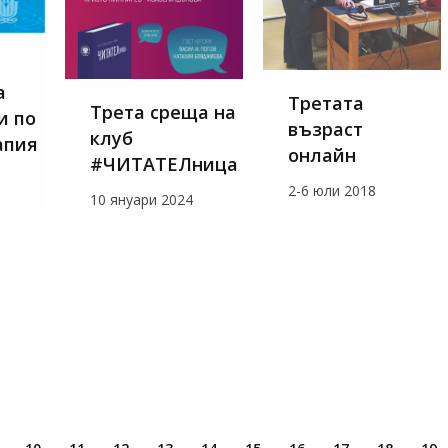
а
Третата
Трета среща на
и по
възраст
клуб
апия
онлайн
#ЧИТАТЕЛница
2-6 юли 2018
10 януари 2024