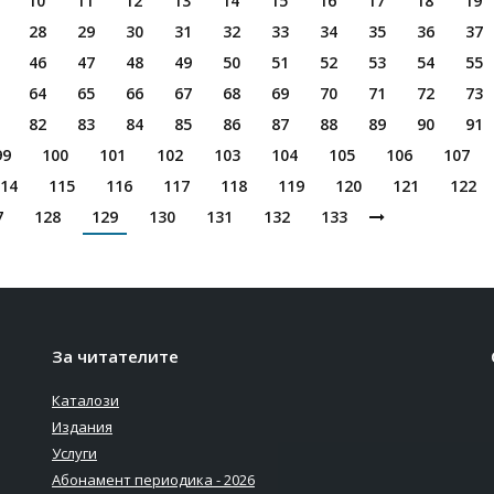
10
11
12
13
14
15
16
17
18
19
28
29
30
31
32
33
34
35
36
37
46
47
48
49
50
51
52
53
54
55
64
65
66
67
68
69
70
71
72
73
82
83
84
85
86
87
88
89
90
91
99
100
101
102
103
104
105
106
107
14
115
116
117
118
119
120
121
122
7
128
129
130
131
132
133
За читателите
Каталози
Издания
Услуги
Абонамент периодика - 2026