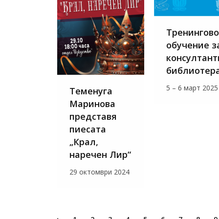
Тренингово
обучение з
консултант
библиотер
5 – 6 март 2025
Теменуга
Маринова
представя
пиесата
„Крал,
наречен Лир“
29 октомври 2024