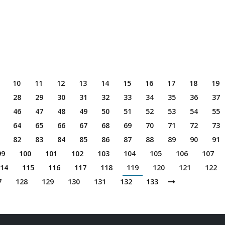
10
11
12
13
14
15
16
17
18
19
28
29
30
31
32
33
34
35
36
37
46
47
48
49
50
51
52
53
54
55
64
65
66
67
68
69
70
71
72
73
82
83
84
85
86
87
88
89
90
91
99
100
101
102
103
104
105
106
107
14
115
116
117
118
119
120
121
122
7
128
129
130
131
132
133