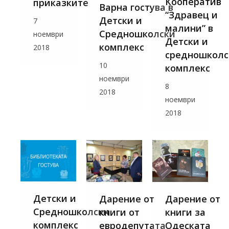
Кооператив
приказките
Варна гостува в
“Здравец и
Детски и
7
малини” в
Средношколски
ноември
Детски и
комплекс
2018
средношколс
10
комплекс
ноември
8
2018
ноември
2018
Детски и
Дарение от
Дарение от
Средношколски
книги от
книги за
комплекс
евродепутата
Одеската