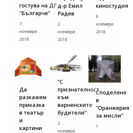
гостува на ДГ
д-р Емил
киностудия
“Българче”
Радев
6
7
2
ноември
ноември
ноември
2018
2018
2018
“С
Да
признателност
Споделено
разкажем
към
в
приказка
варненските
“Оранжерия
в театър
будители”
за мисли”
и
2
1
картини
ноември