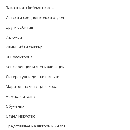
Ваканция в библиотеката
Детски и средношколски отдел
Други събития
Изложби
Камишибай театър
Кинолектория
Конференции и специализации
Литературни детски петъци
Маратон на четящите хора
Немска читалня
Обучения
Отдел Изкуство
Представяне на автори и книги