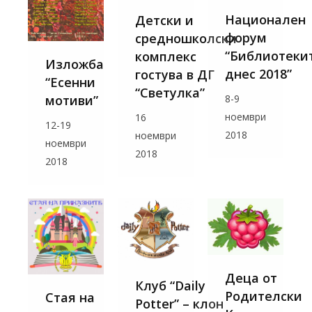
Национален
Детски и
форум
средношколски
“Библиотеки
комплекс
Изложба
днес 2018”
гостува в ДГ
“Есенни
“Светулка”
8-9
мотиви”
ноември
16
12-19
2018
ноември
ноември
2018
2018
Деца от
Клуб “Daily
Родителски
Стая на
Potter” – клон