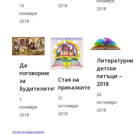
ноември
16
2018
2018
ноември
2018
Литературни
Да
детски
поговорим
петъци –
Стая на
за
2018
приказките
Будителите!
26
31
1
октомври
октомври
ноември
2018
2018
2018