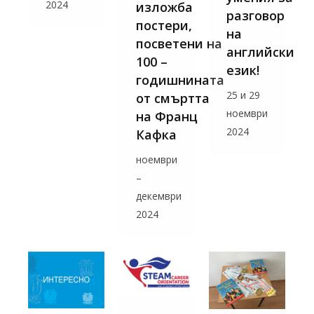
2024
изложба
разговор
постери,
на
посветени на
английски
100 –
език!
годишнината
25 и 29
от смъртта
ноември
на Франц
2024
Кафка
ноември
–
декември
2024