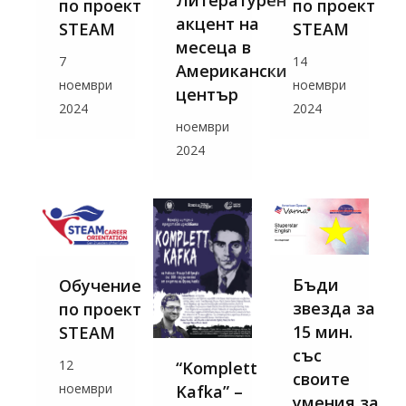
Литературен
по проект
по проект
акцент на
STEAM
STEAM
месеца в
7
14
Американски
ноември
ноември
център
2024
2024
ноември
2024
Бъди
Обучение
звезда за
по проект
15 мин.
STEAM
със
12
“Komplett
своите
ноември
Kafka” –
умения за