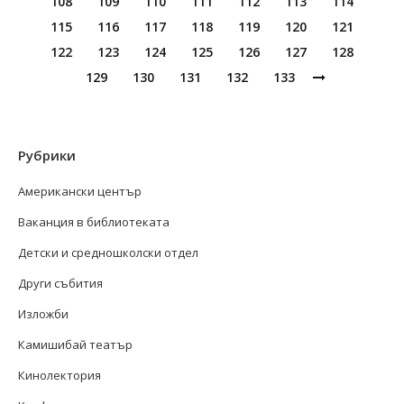
108
109
110
111
112
113
114
115
116
117
118
119
120
121
122
123
124
125
126
127
128
129
130
131
132
133
Рубрики
Американски център
Ваканция в библиотеката
Детски и средношколски отдел
Други събития
Изложби
Камишибай театър
Кинолектория