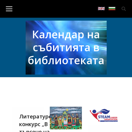
Календар на
събитията в
библиотеката
Литературен
конкурс „В
търсене на