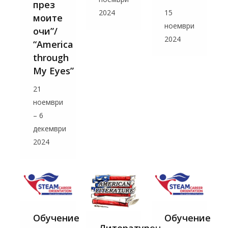
през
15
2024
моите
ноември
очи”/
2024
“America
through
My Eyes”
21
ноември
– 6
декември
2024
Обучение
Обучение