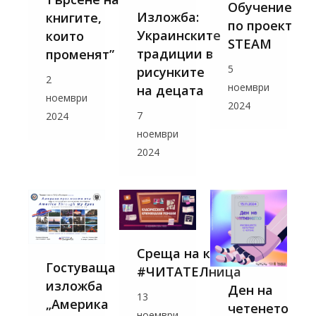
Обучение
Изложба:
книгите,
по проект
Украинските
които
STEAM
традиции в
променят”
5
рисунките
2
ноември
на децата
ноември
2024
7
2024
ноември
2024
Среща на клуб
Гостуваща
#ЧИТАТЕЛница
изложба
Ден на
13
„Америка
четенето
ноември