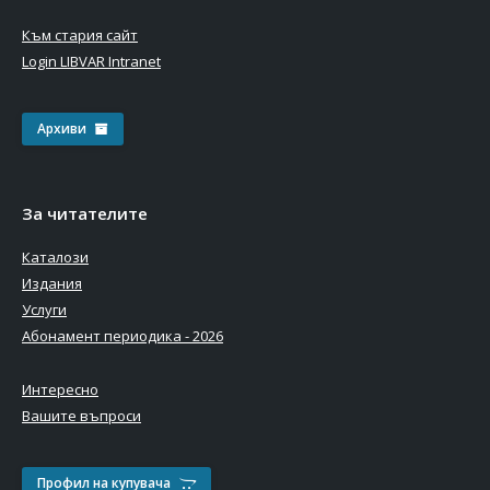
Към стария сайт
Login LIBVAR Intranet
Архиви
За читателите
Каталози
Издания
Услуги
Абонамент периодика - 2026
Интересно
Вашите въпроси
Профил на купувача