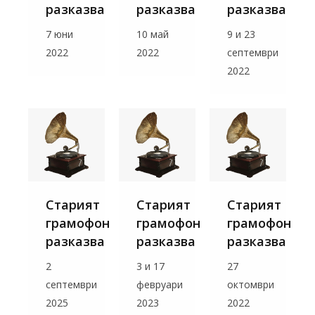
разказва
разказва
разказва
7 юни
10 май
9 и 23
2022
2022
септември
2022
Старият
Старият
Старият
грамофон
грамофон
грамофон
разказва
разказва
разказва
2
3 и 17
27
септември
февруари
октомври
2025
2023
2022