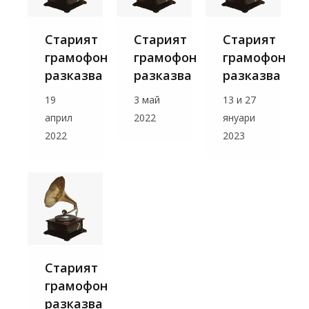
Старият
Старият
Старият
грамофон
грамофон
грамофон
разказва
разказва
разказва
19
3 май
13 и 27
април
2022
януари
2022
2023
Старият
грамофон
разказва