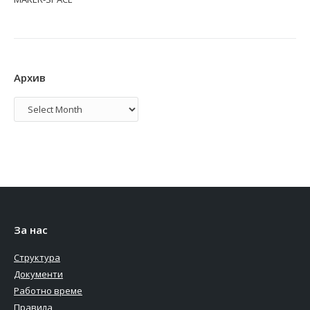
Архив
Архив
За нас
Структура
Документи
Работно време
Правила