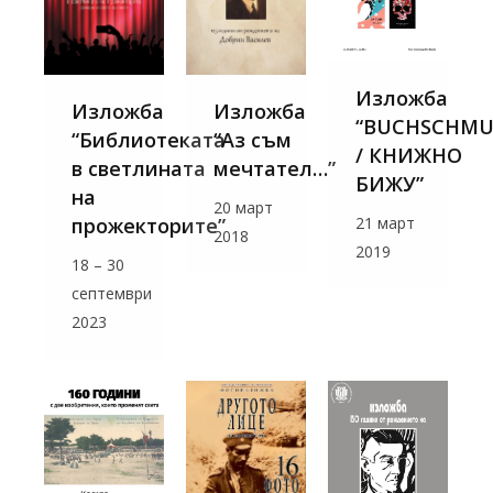
Изложба
Изложба
Изложба
“BUCHSCHMU
“Аз съм
“Библиотеката
/ КНИЖНО
мечтател…”
в светлината
БИЖУ”
на
20 март
прожекторите”
21 март
2018
2019
18 – 30
септември
2023