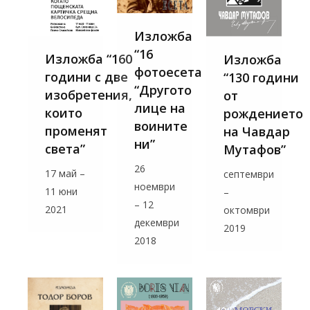
Изложба
“16
Изложба “160
Изложба
фотоесета
години с две
“130 години
“Другото
изобретения,
от
лице на
които
рождението
воините
променят
на Чавдар
ни”
света”
Мутафов”
26
17 май –
септември
ноември
11 юни
–
– 12
2021
октомври
декември
2019
2018