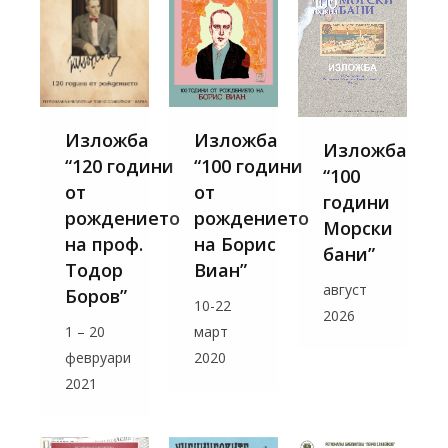
Изложба
Изложба
Изложба
“120 години
“100 години
“100
от
от
години
рождението
рождението
Морски
на проф.
на Борис
бани”
Тодор
Виан”
август
Боров”
10-22
2026
1 – 20
март
февруари
2020
2021