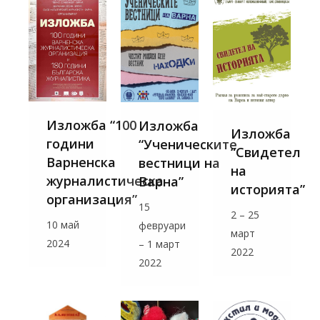
Изложба “100
Изложба
Изложба
години
“Ученическите
“Свидетел
Варненска
вестници на
на
журналистическа
Варна”
историята”
организация”
15
2 – 25
10 май
февруари
март
2024
– 1 март
2022
2022