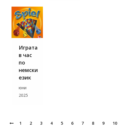
Играта
в час
по
немски
език
юни
2025
1
2
3
4
5
6
7
8
9
10