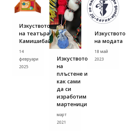
Изкуството
Изкуството
на театъра
на модата
Камишибай
18 май
14
Изкуството
2023
февруари
на
2025
плъстене и
как сами
да си
изработим
мартеници
март
2021